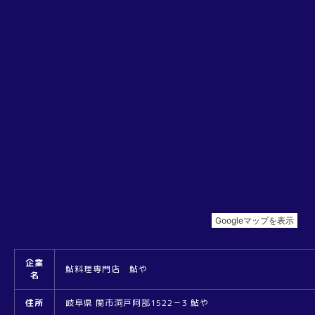
企業
鮎料理専門店 鮎や
名
住所
岐阜県 関市洞戸阿部1522－3 鮎や