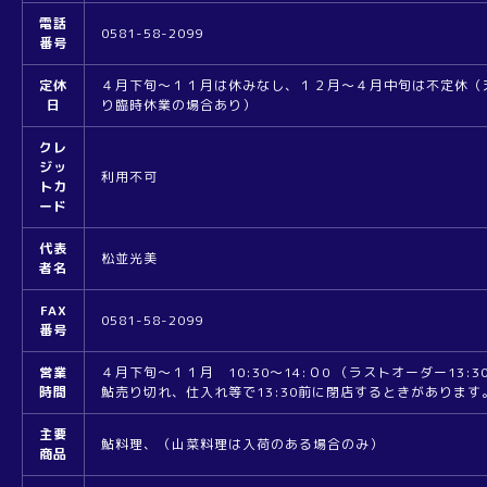
電話
0581-58-2099
番号
定休
４月下旬～１１月は休みなし、１２月～４月中旬は不定休（
日
り臨時休業の場合あり）
クレ
ジッ
利用不可
トカ
ード
代表
松並光美
者名
FAX
0581-58-2099
番号
営業
４月下旬～１１月 10:30～14:０0 （ラストオーダー13:
時間
鮎売り切れ、仕入れ等で13:30前に閉店するときがあります
主要
鮎料理、（山菜料理は入荷のある場合のみ）
商品