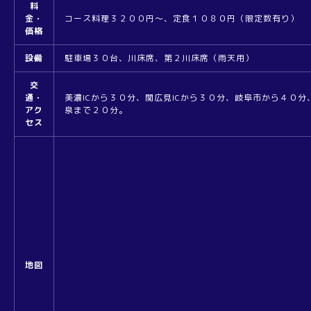
料
金・
コース料理３２００円～、定食１０８０円（限定数有り）
価格
設備
駐車場３０台、川床席、第２川床席（雨天用）
交
通・
美濃ICから３０分、関広見ICから３０分、岐阜市から４０分
アク
泉まで２０分。
セス
地図