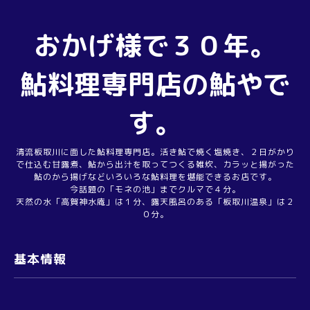
おかげ様で３０年。
鮎料理専門店の鮎やで
す。
清流板取川に面した鮎料理専門店。活き鮎で焼く塩焼き、２日がかり
で仕込む甘露煮、鮎から出汁を取ってつくる雑炊、カラッと揚がった
鮎のから揚げなどいろいろな鮎料理を堪能できるお店です。
今話題の「モネの池」までクルマで４分。
天然の水「高賀神水庵」は１分、露天風呂のある「板取川温泉」は２
０分。
基本情報