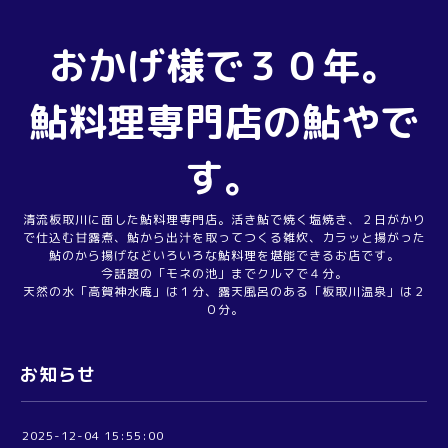
おかげ様で３０年。
鮎料理専門店の鮎やで
す。
清流板取川に面した鮎料理専門店。活き鮎で焼く塩焼き、２日がかり
で仕込む甘露煮、鮎から出汁を取ってつくる雑炊、カラッと揚がった
鮎のから揚げなどいろいろな鮎料理を堪能できるお店です。
今話題の「モネの池」までクルマで４分。
天然の水「高賀神水庵」は１分、露天風呂のある「板取川温泉」は２
０分。
お知らせ
2025-12-04 15:55:00