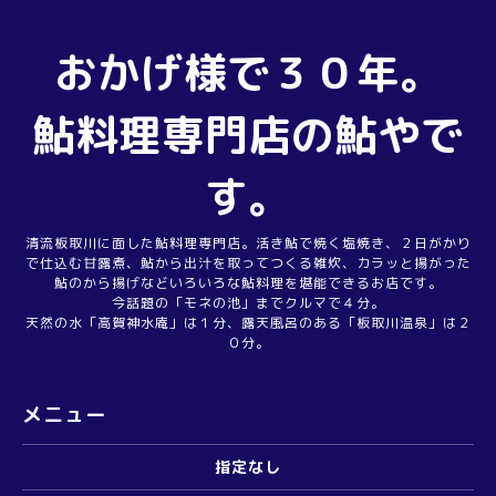
おかげ様で３０年。
鮎料理専門店の鮎やで
す。
清流板取川に面した鮎料理専門店。活き鮎で焼く塩焼き、２日がかり
で仕込む甘露煮、鮎から出汁を取ってつくる雑炊、カラッと揚がった
鮎のから揚げなどいろいろな鮎料理を堪能できるお店です。
今話題の「モネの池」までクルマで４分。
天然の水「高賀神水庵」は１分、露天風呂のある「板取川温泉」は２
０分。
メニュー
指定なし