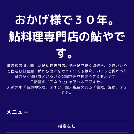
おかげ様で３０年。
鮎料理専門店の鮎やで
す。
清流板取川に面した鮎料理専門店。活き鮎で焼く塩焼き、２日がかり
で仕込む甘露煮、鮎から出汁を取ってつくる雑炊、カラッと揚がった
鮎のから揚げなどいろいろな鮎料理を堪能できるお店です。
今話題の「モネの池」までクルマで４分。
天然の水「高賀神水庵」は１分、露天風呂のある「板取川温泉」は２
０分。
メニュー
指定なし